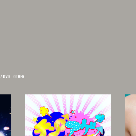
 / DVD
OTHER