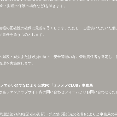
生命・財産の保護の場合など)を除きます。
情報の正確性の確保に最善を尽くします。ただし、ご提供いただいた個
が責任を負うものとします。
の漏洩・滅失または毀損の防止、安全管理の為に管理責任者を選定し、
管理を実施致します。
オメでたい頭でなにより 公式FC「オメオメCLUB」事務局
は当ファンクラブサイト内の問い合わせフォームよりお問い合わせくだ
護法第21条(従業者の監督)・第22条(委託先の監督)により当事務局