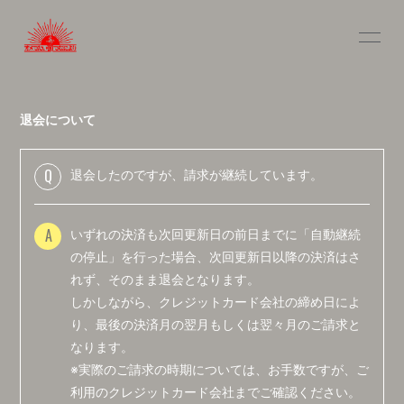
INFOR
MATIO
N
退会について
Q
退会したのですが、請求が継続しています。
ログイン
A
いずれの決済も次回更新日の前日までに「自動継続
の停止」を行った場合、次回更新日以降の決済はさ
れず、そのまま退会となります。
しかしながら、クレジットカード会社の締め日によ
り、最後の決済月の翌月もしくは翌々月のご請求と
なります。
※実際のご請求の時期については、お手数ですが、ご
利用のクレジットカード会社までご確認ください。