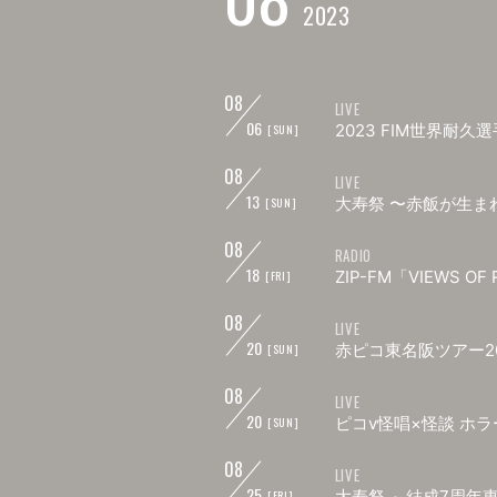
2023
08
LIVE
06
2023 FIM世界耐
[SUN]
08
LIVE
13
大寿祭 〜赤飯が生ま
[SUN]
08
RADIO
18
ZIP-FM「VIEWS OF
[FRI]
08
LIVE
20
赤ピコ東名阪ツアー2
[SUN]
08
LIVE
20
ピコv怪唱×怪談 ホ
[SUN]
08
LIVE
25
大寿祭 ～結成7周年
[FRI]