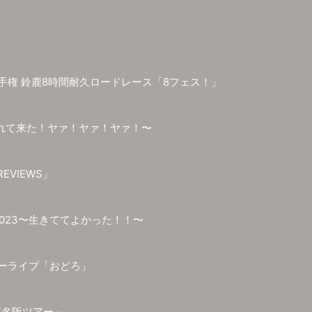
久選手権 鈴鹿8時間耐久ロードレース「8フェス！」
れて来た！ヤァ！ヤァ！ヤァ！〜
 REVIEWS」
023〜生きててよかった！！〜
ラーライブ「おどろ」
東名阪ツアー～