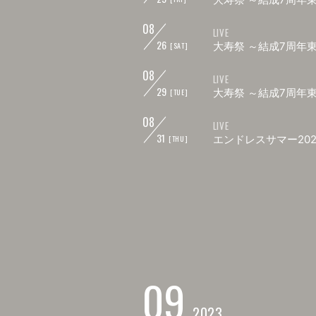
08
LIVE
26
大寿祭 ～結成7周年
[SAT]
08
LIVE
29
大寿祭 ～結成7周年
[TUE]
08
LIVE
31
エンドレスサマー202
[THU]
09
2023