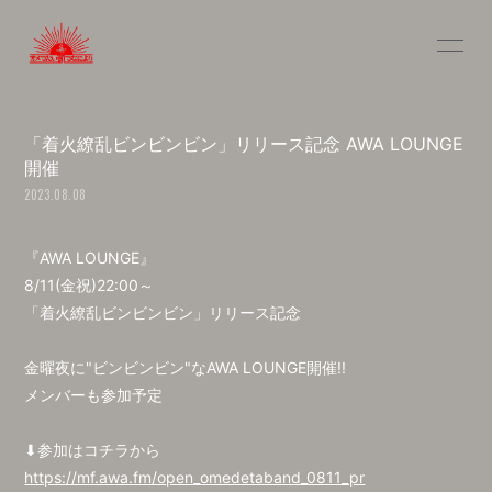
INFOR
MATIO
N
「​着火繚乱ビンビンビン」リリース記念​ AWA​ LOUNGE
開催
2023.08.08
ログイン
『​AWA​ LOUNGE』
8/​11(​金祝)2​2:00～
「​着火繚乱ビンビンビン」リリース記念
​金曜夜に"ビンビンビン"なAWA LOUNGE開催!!
メンバーも参加​予定
⬇︎参加はコチラから
https://mf.awa.fm/open_omedetaband_0811_pr