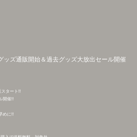
グッズ通販開始＆過去グッズ大放出セール開催
スタート!!
開催!!
めに!!
以上購入で送料無料」対象外