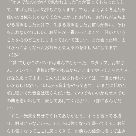
「“オメでたのおかげで救われました”とか言ってもらったりし
て。すげえ嬉しい気持ちになります。でも、よくよく考えたら
偉いのは俺らじゃなくて立ち上がったお前ら。お前らが立ち上
がる選択をしたわけで、生きる選択をしたお前らが偉い。それ
を忘れないでほしい。お前らが一番かっこよくて、尊いという
ことを心のどこかにしまっておいてほしい。また会った時、よ
りかっこよくなったお前らと会えるのを楽しみにしてます」
（324）
「“愛”でしかこのバンドは進んでなかった。スタッフ、お客さ
ん、メンバー、家族の“愛”があるからここまでやってこられたん
だなと思ってます。こんなに愛されるバンドは、二度と作れな
いかもしれない。10代から音楽をやってきて、いまだに始めた
頃に聴いてた音楽は聴くんだよね。いつでもいいからオメでた
の曲を思い出して、愛してあげてください」（ぽにきんぐだ
む）
「すごい光景を見せてくれてありがとう。ずっと言ってる通
り、解散じゃないから。わしらは強くなって帰ってくる。お前
らも強くなってここに戻ってきて。お前らの信念に従って生き