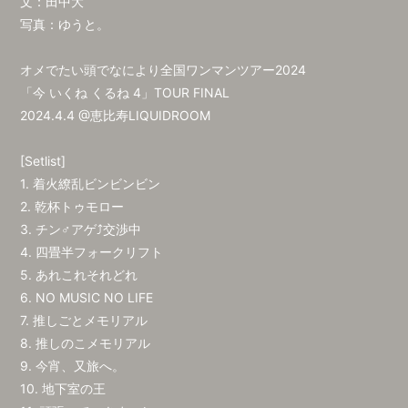
文：田中大
写真：ゆうと。
オメでたい頭でなにより全国ワンマンツアー2024
「今 いくね くるね 4」TOUR FINAL
2024.4.4 @恵比寿LIQUIDROOM
[Setlist]
1. 着火繚乱ビンビンビン
2. 乾杯トゥモロー
3. チン♂アゲ⤴︎交渉中
4. 四畳半フォークリフト
5. あれこれそれどれ
6. NO MUSIC NO LIFE
7. 推しごとメモリアル
8. 推しのこメモリアル
9. 今宵、又旅へ。
10. 地下室の王