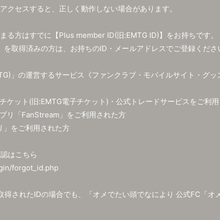
アクセスすると、正しく動作しない場合があります。
方はすでに【Plus member ID(旧:EMTG ID)】をお持ちです。
er ID】を取得済みの方は、お持ちのID・メールアドレスでご登録くださ
旧:EMTG)」の運営するサービス《ファンクラブ・モバイルサイト・
チケット(旧:EMTG電子チケット)・公式トレードサービスをご利
リ「FanStream」をご利用された方
プリ」をご利用された方
ID確認はこちら
ogin/forgot_id.php
取得されたIDの場合でも、「オメでたい頭でなにより 公式FC「オメ