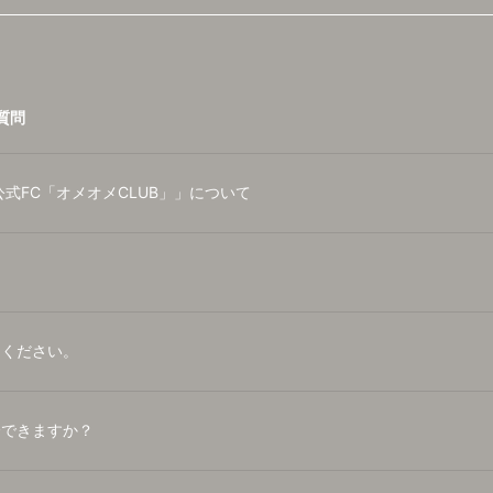
質問
式FC「オメオメCLUB」」について
てください。
会できますか？