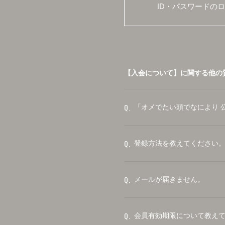
ID・パスワードの
【入会について】に関する他の
Q.
「オメでたい頭でなにより 公
Q.
登録方法を教えてください
Q.
メールが届きません。
Q.
会員有効期限について教え