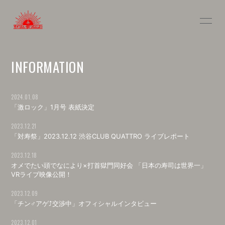
INFOR
MATIO
INFORMATION
N
2024.01.08
「激ロック」1月号 表紙決定
ログイン
2023.12.21
「対寿祭」2023.12.12 渋谷CLUB QUATTRO ライブレポート
2023.12.18
オメでたい頭でなにより×打首獄門同好会 「日本の寿司は世界一」
VRライブ映像公開！
2023.12.09
「チン♂アゲ⤴交渉中」オフィシャルインタビュー
2023.12.01