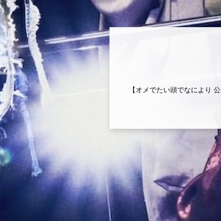
【オメでたい頭でなにより 公式